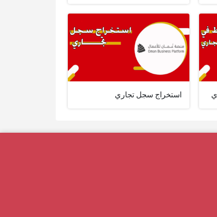
ي
استخراج سجل تجاري