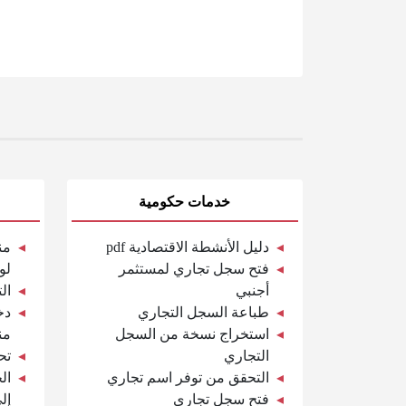
خدمات حكومية
دليل الأنشطة الاقتصادية pdf
من
فتح سجل تجاري لمستثمر
لو
أجنبي
ال
طباعة السجل التجاري
دخ
استخراج نسخة من السجل
من
التجاري
تح
التحقق من توفر اسم تجاري
ال
فتح سجل تجاري
إل