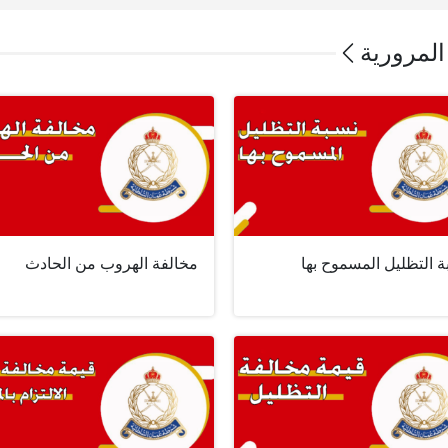
المرورية
 التظليل المسموح بها
مخالفة الهروب من الحادث