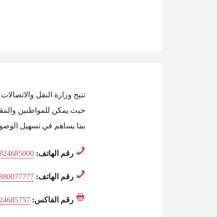
تتيح وزارة النقل والاتصالا
حيث يمكن للمواطنين والمقي
بما يساهم في تسهيل الوصول
رقم الهاتف:
824685000
رقم الهاتف:
880077777
رقم الفاكس:
24685757