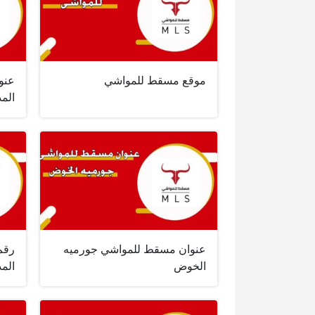
موقع مسقط للمواشي
عنو
المد
عنوان مسقط للمواشي جورميه
رقم
الخوض
المد