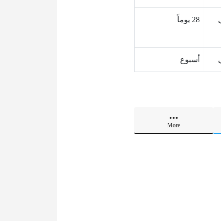
28 يوماً
أسبوع
More