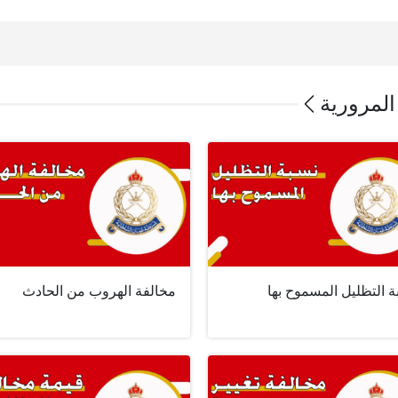
المرورية
 التظليل المسموح بها
مخالفة الهروب من الحادث