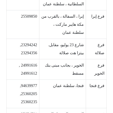
السلطانية ، سلطنة عمان
فرع إبرا
إبرا ، السفالة ، بالقرب من
25509850
مكة هايبر ماركت ،
سلطنة عمان
فرع
شارع 23 يوليو، مقابل.
23294242,
صلالة
بيتزا هت صلالة
23294356
فرع
الخوير ، بجانب مبنى بنك
24991616 ,
الخوير
مسقط
24991612
فرع فنجا
فنجا، سلطنة عمان
94639977,
25360205,
25360235