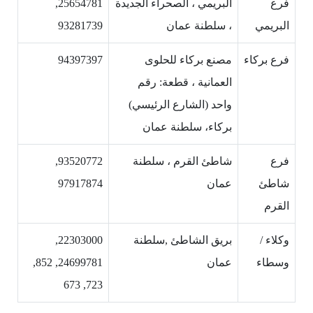
فرع
البريمي ، الصحراء الجديدة
25654781,
البريمي
، سلطنة عمان
93281739
فرع بركاء
مصنع بركاء للحلوى
94397397
العمانية ، قطعة: رقم
واحد (الشارع الرئيسي)
بركاء، سلطنة عمان
فرع
شاطئ القرم ، سلطنة
93520772,
شاطئ
عمان
97917874
القرم
وكلاء /
بريق الشاطئ ,سلطنة
22303000,
وسطاء
عمان
24699781, 852,
723, 673