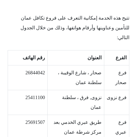
تتيح هذه الخدمة إمكانية التعرف على فروع تكافل عمان
للتأمين وعناوينها وأرقام هواتفها، وذلك من خلال الجدول
التالي:
الفرع
العنوان
رقم الهاتف
فرع
صحار ، شارع الوقيبة ،
26844042
صحار
سلطنة عمان
فرع نزوى
نزوى, فرق ، سلطنة
25411100
عمان
فرع
طريق عبري الخدمي بعد
25691507
عبري
مركز شرطة عمان