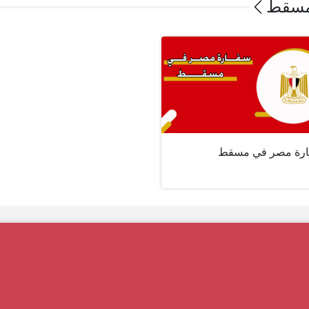
مسقط
رة مصر في مسقط