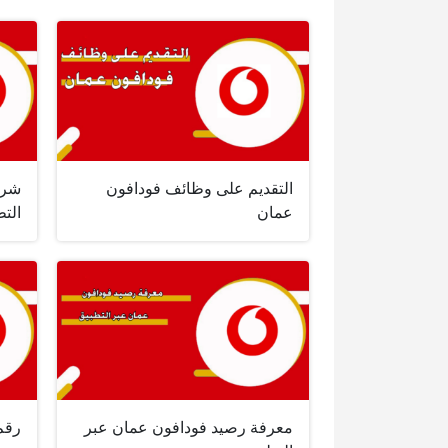
التقديم على وظائف فودافون
شرا
عمان
الت
معرفة رصيد فودافون عمان عبر
رقم