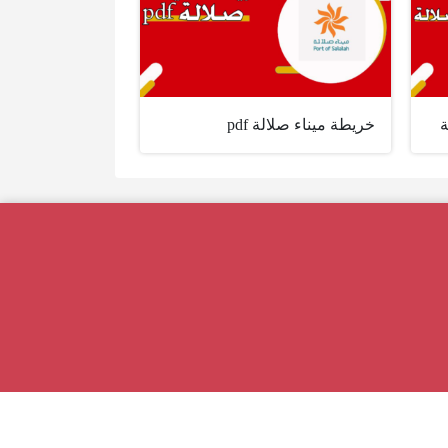
ة
خريطة ميناء صلالة pdf