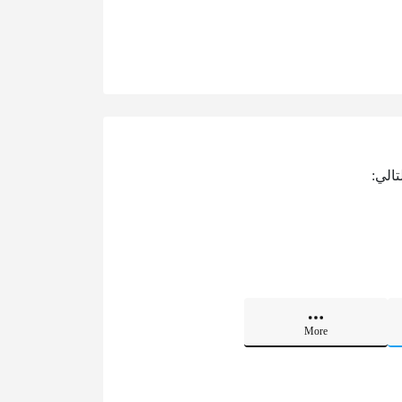
الي:
More