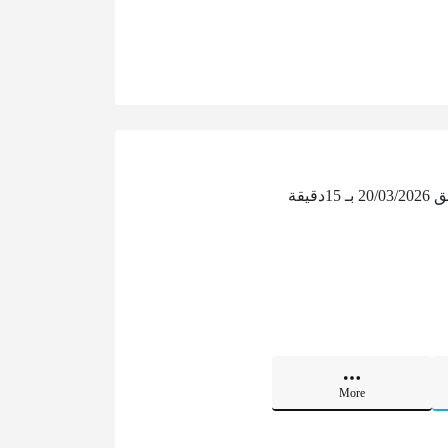
إن وقت صلاة عيد الفطر في محافظة صحار ‏للعام 2026 يكون بعد شروق شمس يوم الجمعة الموافق 20/03/2026 بـ 15دقيقة
More