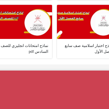
ذج اختبار اسلامية صف سابع
نماذج امتحانات انجليزي للصف
صل الأول
السادس pdf