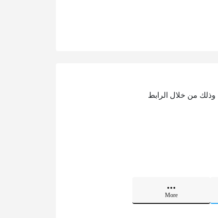
ح هذه الخدمة إمكانية تحميل نموذج اختبار موسيقى للصف الحادي عشر الفصل الأول بصيغة pdf، وذلك من خلال الرابط
More